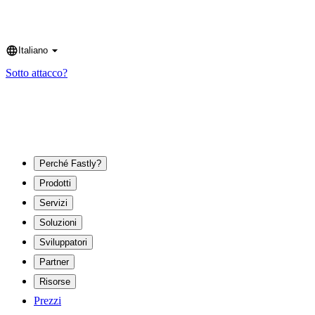
Italiano
Language
Sotto attacco?
Perché Fastly?
Prodotti
Servizi
Soluzioni
Sviluppatori
Partner
Risorse
Prezzi