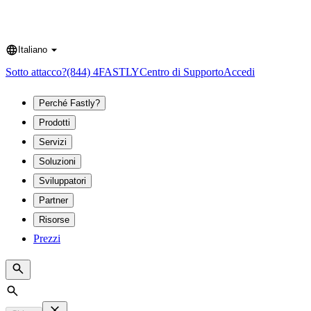
Italiano
Language
Sotto attacco?
(844) 4FASTLY
Centro di Supporto
Accedi
Perché Fastly?
Prodotti
Servizi
Soluzioni
Sviluppatori
Partner
Risorse
Prezzi
Search