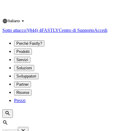
Italiano
Language
Sotto attacco?
(844) 4FASTLY
Centro di Supporto
Accedi
Perché Fastly?
Prodotti
Servizi
Soluzioni
Sviluppatori
Partner
Risorse
Prezzi
Search