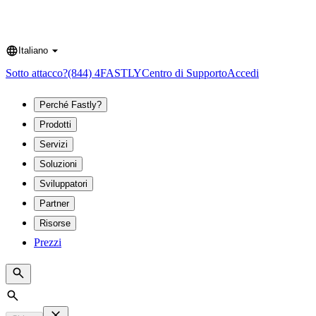
Italiano
Language
Sotto attacco?
(844) 4FASTLY
Centro di Supporto
Accedi
Perché Fastly?
Prodotti
Servizi
Soluzioni
Sviluppatori
Partner
Risorse
Prezzi
Search