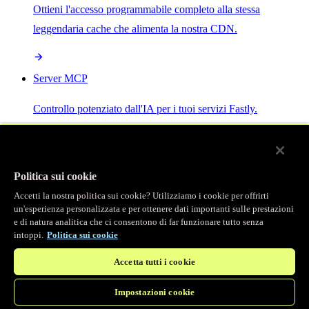
Ottieni l'accesso programmabile completo alla stessa
leggendaria cache che alimenta la nostra CDN.
Server MCP
Controllo potenziato dall'IA per i tuoi servizi Fastly.
Politica sui cookie
Accetti la nostra politica sui cookie? Utilizziamo i cookie per offrirti
/
Prodotti
un'esperienza personalizzata e per ottenere dati importanti sulle prestazioni
Main menu
e di natura analitica che ci consentono di far funzionare tutto senza
intoppi.
Politica sui cookie
Osservabilità
Accetta tutti i cookie
Logging in tempo reale
Impostazioni cookie