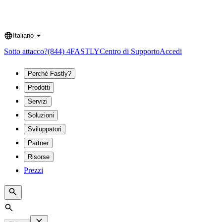
Italiano
Language
Sotto attacco?
(844) 4FASTLY
Centro di Supporto
Accedi
Perché Fastly?
Prodotti
Servizi
Soluzioni
Sviluppatori
Partner
Risorse
Prezzi
Search