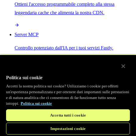
Ottieni l'accesso programmabile completo alla stessa
leggendaria cache che alimenta la nostra CDN.
Server MCP
Controllo potenziato dall'IA per i tuoi servizi Fastly.
Politica sui cookie
Accetti la nostra politica sui cookie? Utilizziamo i cookie per offrirti
/
Prodotti
un'esperienza personalizzata e per ottenere dati importanti sulle prestazioni
Main menu
e di natura analitica che ci consentono di far funzionare tutto senza
intoppi.
Politica sui cookie
Osservabilità
Accetta tutti i cookie
Logging in tempo reale
Impostazioni cookie