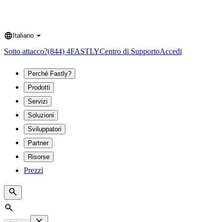
Italiano
Language
Sotto attacco?
(844) 4FASTLY
Centro di Supporto
Accedi
Perché Fastly?
Prodotti
Servizi
Soluzioni
Sviluppatori
Partner
Risorse
Prezzi
Search