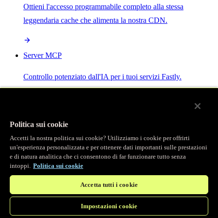
Ottieni l'accesso programmabile completo alla stessa
leggendaria cache che alimenta la nostra CDN.
Server MCP
Controllo potenziato dall'IA per i tuoi servizi Fastly.
Politica sui cookie
Accetti la nostra politica sui cookie? Utilizziamo i cookie per offrirti
/
Prodotti
un'esperienza personalizzata e per ottenere dati importanti sulle prestazioni
Main menu
e di natura analitica che ci consentono di far funzionare tutto senza
intoppi.
Politica sui cookie
Osservabilità
Accetta tutti i cookie
Logging in tempo reale
Impostazioni cookie