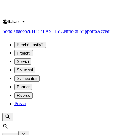
Italiano
Language
Sotto attacco?
(844) 4FASTLY
Centro di Supporto
Accedi
Perché Fastly?
Prodotti
Servizi
Soluzioni
Sviluppatori
Partner
Risorse
Prezzi
Search