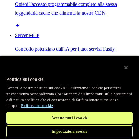
Ottieni l'accesso programmabile completo alla stessa
leggendaria cache che alimenta la nostra CDN.
Server MCP
Controllo potenziato dall'IA per i tuoi servizi Fastly.
Politica sui cookie
Accetti la nostra politica sui cookie? Utilizziamo i cookie per offrirti
/
Prodotti
un'esperienza personalizzata e per ottenere dati importanti sulle prestazioni
Main menu
e di natura analitica che ci consentono di far funzionare tutto senza
intoppi.
Politica sui cookie
Osservabilità
Accetta tutti i cookie
Logging in tempo reale
Impostazioni cookie