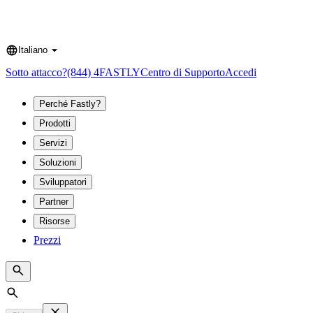
Italiano
Language
Sotto attacco?
(844) 4FASTLY
Centro di Supporto
Accedi
Perché Fastly?
Prodotti
Servizi
Soluzioni
Sviluppatori
Partner
Risorse
Prezzi
Search