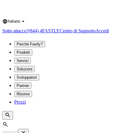
Italiano
Language
Sotto attacco?
(844) 4FASTLY
Centro di Supporto
Accedi
Perché Fastly?
Prodotti
Servizi
Soluzioni
Sviluppatori
Partner
Risorse
Prezzi
Search