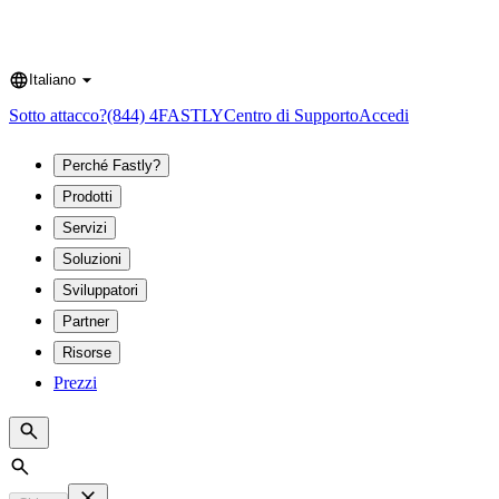
Italiano
Language
Sotto attacco?
(844) 4FASTLY
Centro di Supporto
Accedi
Perché Fastly?
Prodotti
Servizi
Soluzioni
Sviluppatori
Partner
Risorse
Prezzi
Search