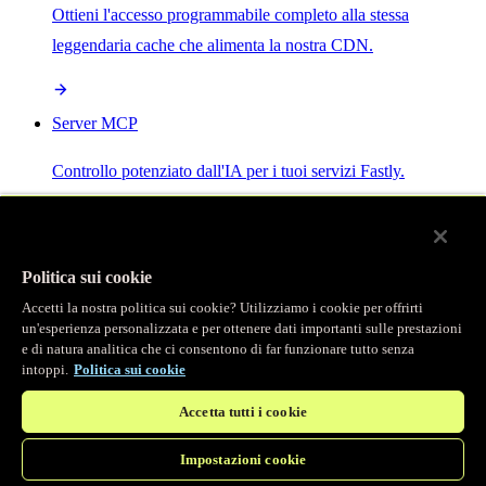
Ottieni l'accesso programmabile completo alla stessa
leggendaria cache che alimenta la nostra CDN.
Server MCP
Controllo potenziato dall'IA per i tuoi servizi Fastly.
Politica sui cookie
Accetti la nostra politica sui cookie? Utilizziamo i cookie per offrirti
/
Prodotti
un'esperienza personalizzata e per ottenere dati importanti sulle prestazioni
Main menu
e di natura analitica che ci consentono di far funzionare tutto senza
intoppi.
Politica sui cookie
Osservabilità
Accetta tutti i cookie
Logging in tempo reale
Impostazioni cookie