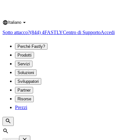
Italiano
Language
Sotto attacco?
(844) 4FASTLY
Centro di Supporto
Accedi
Perché Fastly?
Prodotti
Servizi
Soluzioni
Sviluppatori
Partner
Risorse
Prezzi
Search