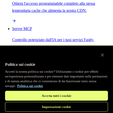
Ottieni l'accesso programmabile completo alla stessa
leggendaria cache che alimenta la nostra CDN.
Server MCP
Controllo potenziato dall'IA per i tuoi servizi Fastly.
Politica sui cookie
Accetti la nostra politica sui cookie? Utilizziamo i cookie per offrirti
/
Prodotti
un'esperienza personalizzata e per ottenere dati importanti sulle prestazioni
Main menu
e di natura analitica che ci consentono di far funzionare tutto senza
intoppi.
Politica sui cookie
Osservabilità
Accetta tutti i cookie
Logging in tempo reale
Impostazioni cookie