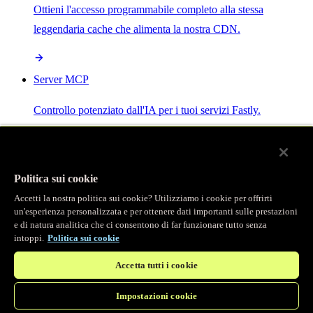
Ottieni l'accesso programmabile completo alla stessa
leggendaria cache che alimenta la nostra CDN.
Server MCP
Controllo potenziato dall'IA per i tuoi servizi Fastly.
Politica sui cookie
Accetti la nostra politica sui cookie? Utilizziamo i cookie per offrirti
/
Prodotti
un'esperienza personalizzata e per ottenere dati importanti sulle prestazioni
Main menu
e di natura analitica che ci consentono di far funzionare tutto senza
intoppi.
Politica sui cookie
Osservabilità
Accetta tutti i cookie
Logging in tempo reale
Impostazioni cookie