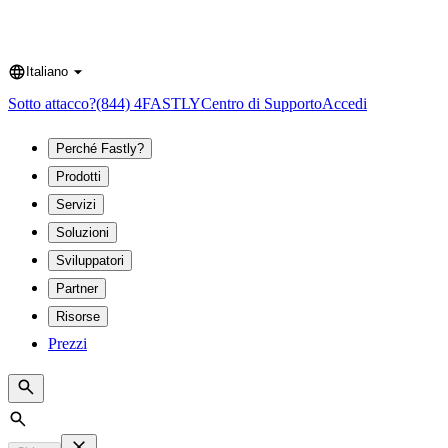
Italiano
Language
Sotto attacco?
(844) 4FASTLY
Centro di Supporto
Accedi
Perché Fastly?
Prodotti
Servizi
Soluzioni
Sviluppatori
Partner
Risorse
Prezzi
Search