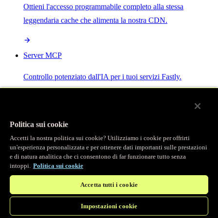
Ottieni l'accesso programmabile completo alla stessa
leggendaria cache che alimenta la nostra CDN.
Server MCP
Controllo potenziato dall'IA per i tuoi servizi Fastly.
Politica sui cookie
Accetti la nostra politica sui cookie? Utilizziamo i cookie per offrirti
/
Prodotti
un'esperienza personalizzata e per ottenere dati importanti sulle prestazioni
Main menu
e di natura analitica che ci consentono di far funzionare tutto senza
intoppi.
Politica sui cookie
Osservabilità
Accetta tutti i cookie
Logging in tempo reale
Impostazioni cookie