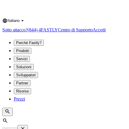
Italiano
Language
Sotto attacco?
(844) 4FASTLY
Centro di Supporto
Accedi
Perché Fastly?
Prodotti
Servizi
Soluzioni
Sviluppatori
Partner
Risorse
Prezzi
Search