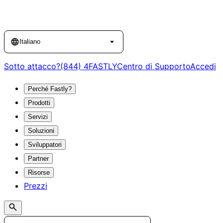
Language
Italiano
Sotto attacco?
(844) 4FASTLY
Centro di Supporto
Accedi
Perché Fastly?
Prodotti
Servizi
Soluzioni
Sviluppatori
Partner
Risorse
Prezzi
Search