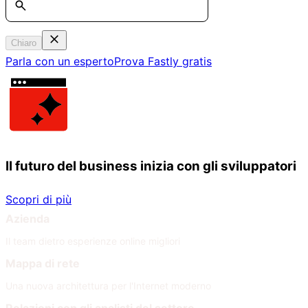
Chiaro
Parla con un esperto
Prova Fastly gratis
Il futuro del business inizia con gli sviluppatori
Scopri di più
Azienda
Il team dietro esperienze online migliori
Mappa di rete
Una nuova architettura per l'Internet moderno