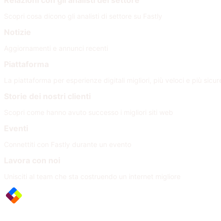
Relazioni con gli analisti del settore
Scopri cosa dicono gli analisti di settore su Fastly
Notizie
Aggiornamenti e annunci recenti
Piattaforma
La piattaforma per esperienze digitali migliori, più veloci e più sicur
Storie dei nostri clienti
Scopri come hanno avuto successo i migliori siti web
Eventi
Connettiti con Fastly durante un evento
Lavora con noi
Unisciti al team che sta costruendo un internet migliore