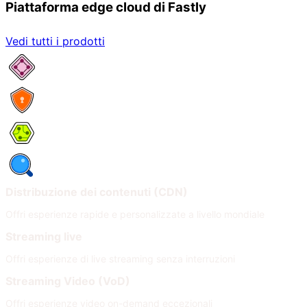
Piattaforma edge cloud di Fastly
Vedi tutti i prodotti
Servizi di rete
Sicurezza
Compute
Osservabilità
Distribuzione dei contenuti (CDN)
Offri esperienze rapide e personalizzate a livello mondiale
Streaming live
Offri esperienze di live streaming senza interruzioni
Streaming Video (VoD)
Offri esperienze video on-demand eccezionali