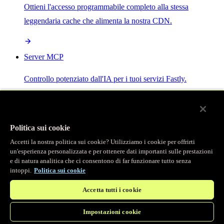
Ottieni l'accesso programmabile completo alla stessa
leggendaria cache che alimenta la nostra CDN.
Server MCP
Controllo potenziato dall'IA per i tuoi servizi Fastly.
Politica sui cookie
Accetti la nostra politica sui cookie? Utilizziamo i cookie per offrirti
/
Prodotti
un'esperienza personalizzata e per ottenere dati importanti sulle prestazioni
Main menu
e di natura analitica che ci consentono di far funzionare tutto senza
intoppi.
Politica sui cookie
Osservabilità
Accetta tutti i cookie
Logging in tempo reale
Impostazioni cookie