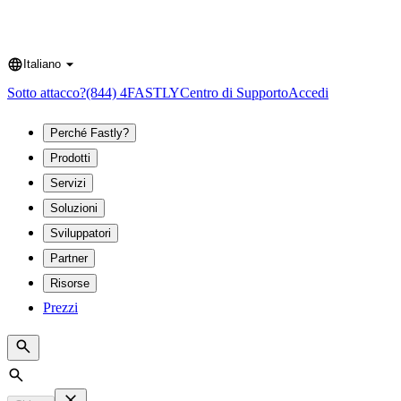
Italiano
Language
Sotto attacco?
(844) 4FASTLY
Centro di Supporto
Accedi
Perché Fastly?
Prodotti
Servizi
Soluzioni
Sviluppatori
Partner
Risorse
Prezzi
Search