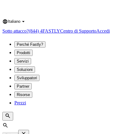
Italiano
Language
Sotto attacco?
(844) 4FASTLY
Centro di Supporto
Accedi
Perché Fastly?
Prodotti
Servizi
Soluzioni
Sviluppatori
Partner
Risorse
Prezzi
Search