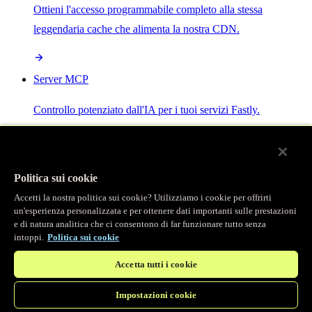
Ottieni l'accesso programmabile completo alla stessa
leggendaria cache che alimenta la nostra CDN.
Server MCP
Controllo potenziato dall'IA per i tuoi servizi Fastly.
Politica sui cookie
Accetti la nostra politica sui cookie? Utilizziamo i cookie per offrirti
/
Prodotti
un'esperienza personalizzata e per ottenere dati importanti sulle prestazioni
Main menu
e di natura analitica che ci consentono di far funzionare tutto senza
intoppi.
Politica sui cookie
Osservabilità
Accetta tutti i cookie
Logging in tempo reale
Impostazioni cookie