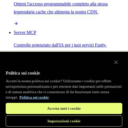
Ottieni l'accesso programmabile completo alla stessa
leggendaria cache che alimenta la nostra CDN.
Server MCP
Controllo potenziato dall'IA per i tuoi servizi Fastly.
Politica sui cookie
Accetti la nostra politica sui cookie? Utilizziamo i cookie per offrirti
/
Prodotti
un'esperienza personalizzata e per ottenere dati importanti sulle prestazioni
Main menu
e di natura analitica che ci consentono di far funzionare tutto senza
intoppi.
Politica sui cookie
Osservabilità
Accetta tutti i cookie
Logging in tempo reale
Impostazioni cookie