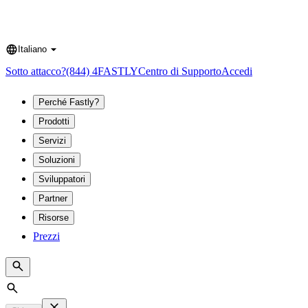
Italiano
Language
Sotto attacco?
(844) 4FASTLY
Centro di Supporto
Accedi
Perché Fastly?
Prodotti
Servizi
Soluzioni
Sviluppatori
Partner
Risorse
Prezzi
Search