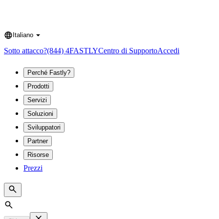
Italiano
Language
Sotto attacco?
(844) 4FASTLY
Centro di Supporto
Accedi
Perché Fastly?
Prodotti
Servizi
Soluzioni
Sviluppatori
Partner
Risorse
Prezzi
Search