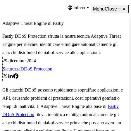
Italiano
Language
Menu
Close
Adaptive Threat Engine di Fastly
Fastly DDoS Protection sfrutta la nostra tecnica Adaptive Threat
Engine per rilevare, identificare e mitigare automaticamente gli
attacchi distributed denial-of-service alle applicazioni.
29 dicembre 2024
Sicurezza
DDoS Protection
Gli attacchi DDoS possono rapidamente sopraffare applicazioni e
API, causando problemi di prestazioni, costi operativi gonfiati o
tempi di inattività. L'Adaptive Threat Engine alla base di
Fastly
DDoS Protection
rileva, identifica e mitiga automaticamente gli
attacchi distributed denial-of-service prima che possano avere un
impatto sui clienti e sul risultato finale. Il motore si basa su tre