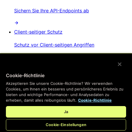
Sichern Sie Ihre API-Endpoints ab
Client-seitiger Schutz
Schutz vor Client-seitigen Angriffen
AI-Bot-Management
Cookie-Richtlinie
Verhindern Sie, dass KI-Bots Website-Inhalte
Akzeptieren Sie unsere Cookie-Richtlinie? Wir verwenden
scrapen
Cookies, um Ihnen ein besseres und persönlicheres Erlebnis zu
bieten und wichtige Performance- und Analysedaten zu
erheben, damit alles reibungslos läuft.
Cookie-Richtlinie
Ja
Cookie-Einstellungen
/
Produkte
Main menu