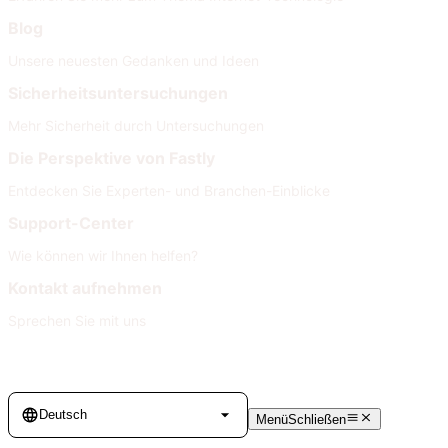
Blog
Unsere neuesten Gedanken und Ideen
Sicherheitsuntersuchungen
Mehr Sicherheit durch Untersuchungen
Die Perspektive von Fastly
Entdecken Sie Experten- und Branchen-Einblicke
Support-Center
Wie können wir Ihnen helfen?
Kontakt aufnehmen
Sprechen Sie mit uns
Language
Deutsch
Menü
Schließen