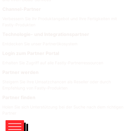
Channel-Partner
Verbessern Sie Ihr Produktangebot und Ihre Fertigkeiten mit
Fastly-Produkten
Technologie- und Integrationspartner
Entdecken Sie unser Partnerökosystem
Login zum Partner Portal
Erhalten Sie Zugriff auf alle Fastly-Partnerressourcen
Partner werden
Steigern Sie Ihre Umsatzchancen als Reseller oder durch
Empfehlung von Fastly-Produkten
Partner finden
Holen Sie sich Unterstützung bei der Suche nach dem richtigen
Partner