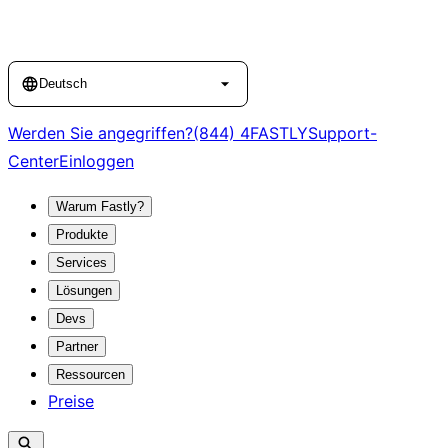
Language
Deutsch
Werden Sie angegriffen?
(844) 4FASTLY
Support-
Center
Einloggen
Warum Fastly?
Produkte
Services
Lösungen
Devs
Partner
Ressourcen
Preise