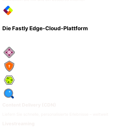
Die Fastly Edge-Cloud-Plattform
Netzwerkservices
Security
Compute
Observability
Content Delivery (CDN)
Liefern Sie schnelle, personalisierte Erlebnisse – weltweit
Livestreaming