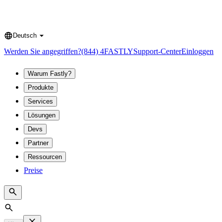
Deutsch
Language
Werden Sie angegriffen?
(844) 4FASTLY
Support-Center
Einloggen
Warum Fastly?
Produkte
Services
Lösungen
Devs
Partner
Ressourcen
Preise
Search