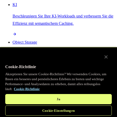
KI
Beschleunigen Sie Ihre KI-Workloads und verbessern Sie die
Effizienz mit semantischem Caching.
Object Storage
Get direct access to large files at the edge with zero egress
fees
Cookie-Richtlinie
Akzeptieren Sie unsere Cookie-Richtlinie? Wir verwenden Cookies, um
Ihnen ein besseres und persönlicheres Erlebnis zu bieten und wichtige
Programmierbarer Cache
Performance- und Analysedaten zu erheben, damit alles reibungslos
läuft.
Cookie-Richtlinie
Erhalten Sie vollständigen programmatischen Zugriff auf das
legendäre Caching, das unser CDN antreibt.
Ja
Cookie-Einstellungen