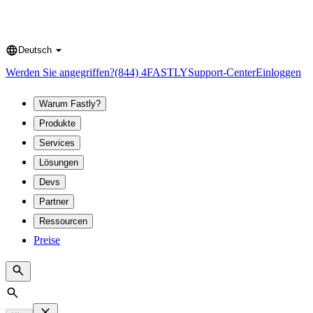
Deutsch
Language
Werden Sie angegriffen?
(844) 4FASTLY
Support-Center
Einloggen
Warum Fastly?
Produkte
Services
Lösungen
Devs
Partner
Ressourcen
Preise
Search