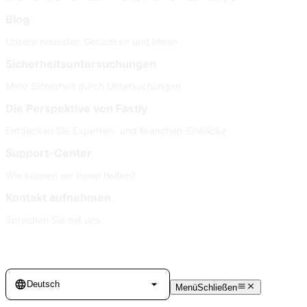
Blog
Unsere neuesten Gedanken und Ideen
Sicherheitsuntersuchungen
Mehr Sicherheit durch Untersuchungen
Die Perspektive von Fastly
Entdecken Sie Experten- und Branchen-Einblicke
Support-Center
Wie können wir Ihnen helfen?
Kontakt aufnehmen
Sprechen Sie mit uns
Language
Deutsch
Menü
Schließen