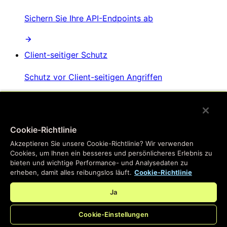
Sichern Sie Ihre API-Endpoints ab
Client-seitiger Schutz
Schutz vor Client-seitigen Angriffen
AI-Bot-Management
Cookie-Richtlinie
Verhindern Sie, dass KI-Bots Website-Inhalte
Akzeptieren Sie unsere Cookie-Richtlinie? Wir verwenden
scrapen
Cookies, um Ihnen ein besseres und persönlicheres Erlebnis zu
bieten und wichtige Performance- und Analysedaten zu
erheben, damit alles reibungslos läuft.
Cookie-Richtlinie
Ja
Cookie-Einstellungen
/
Produkte
Main menu