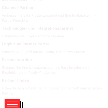
Channel-Partner
Verbessern Sie Ihr Produktangebot und Ihre Fertigkeiten mit
Fastly-Produkten
Technologie- und Integrationspartner
Entdecken Sie unser Partnerökosystem
Login zum Partner Portal
Erhalten Sie Zugriff auf alle Fastly-Partnerressourcen
Partner werden
Steigern Sie Ihre Umsatzchancen als Reseller oder durch
Empfehlung von Fastly-Produkten
Partner finden
Holen Sie sich Unterstützung bei der Suche nach dem richtigen
Partner