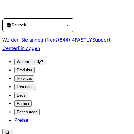
Language
Deutsch
Werden Sie angegriffen?
(844) 4FASTLY
Support-
Center
Einloggen
Warum Fastly?
Produkte
Services
Lösungen
Devs
Partner
Ressourcen
Preise