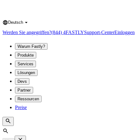
Deutsch
Language
Werden Sie angegriffen?
(844) 4FASTLY
Support-Center
Einloggen
Warum Fastly?
Produkte
Services
Lösungen
Devs
Partner
Ressourcen
Preise
Search