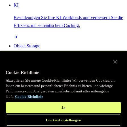
KI
Beschleunigen Sie Ihre KI-Workloads und verbessern Sie die
Effizienz mit semantischem Caching.
Object Storage
Get direct access to large files at the edge with zero egress
fees
Cookie-Richtlinie
Akzeptieren Sie unsere Cookie-Richtlinie? Wir verwenden Cookies, um
Ihnen ein besseres und persönlicheres Erlebnis zu bieten und wichtige
Programmierbarer Cache
Performance- und Analysedaten zu erheben, damit alles reibungslos
läuft.
Cookie-Richtlinie
Erhalten Sie vollständigen programmatischen Zugriff auf das
legendäre Caching, das unser CDN antreibt.
Ja
Cookie-Einstellungen