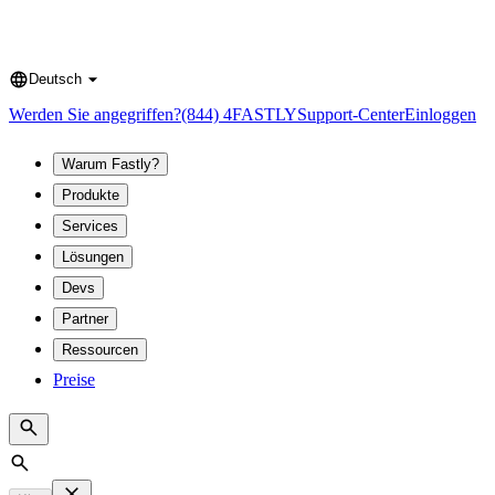
Deutsch
Language
Werden Sie angegriffen?
(844) 4FASTLY
Support-Center
Einloggen
Warum Fastly?
Produkte
Services
Lösungen
Devs
Partner
Ressourcen
Preise
Search