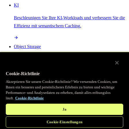
KI
Beschleunigen Sie Ihre KI-Workloads und verbessern Sie die
Effizienz mit semantischem Caching.
Object Storage
Get direct access to large files at the edge with zero egress
fees
Cookie-Richtlinie
Akzeptieren Sie unsere Cookie-Richtlinie? Wir verwenden Cookies, um
Ihnen ein besseres und persönlicheres Erlebnis zu bieten und wichtige
Programmierbarer Cache
Performance- und Analysedaten zu erheben, damit alles reibungslos
läuft.
Cookie-Richtlinie
Erhalten Sie vollständigen programmatischen Zugriff auf das
legendäre Caching, das unser CDN antreibt.
Ja
Cookie-Einstellungen