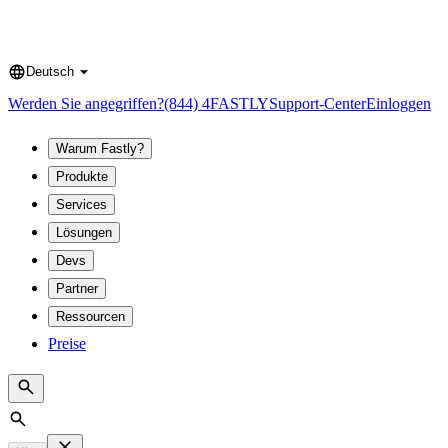
Deutsch
Language
Werden Sie angegriffen?
(844) 4FASTLY
Support-Center
Einloggen
Warum Fastly?
Produkte
Services
Lösungen
Devs
Partner
Ressourcen
Preise
Search