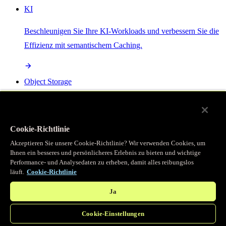
KI
Beschleunigen Sie Ihre KI-Workloads und verbessern Sie die
Effizienz mit semantischem Caching.
Object Storage
Get direct access to large files at the edge with zero egress
fees
Cookie-Richtlinie
Akzeptieren Sie unsere Cookie-Richtlinie? Wir verwenden Cookies, um
Ihnen ein besseres und persönlicheres Erlebnis zu bieten und wichtige
Programmierbarer Cache
Performance- und Analysedaten zu erheben, damit alles reibungslos
läuft.
Cookie-Richtlinie
Erhalten Sie vollständigen programmatischen Zugriff auf das
legendäre Caching, das unser CDN antreibt.
Ja
Cookie-Einstellungen