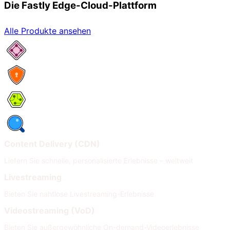
Die Fastly Edge-Cloud-Plattform
Alle Produkte ansehen
Netzwerkservices
Security
Compute
Observability
Content Delivery (CDN)
Liefern Sie schnelle, personalisierte Erlebnisse – weltweit
Livestreaming
Bieten Sie nahtlose Livestreaming-Erlebnisse
Videostreaming (VoD)
Bieten Sie außergewöhnliche On-demand-Videoerlebnisse