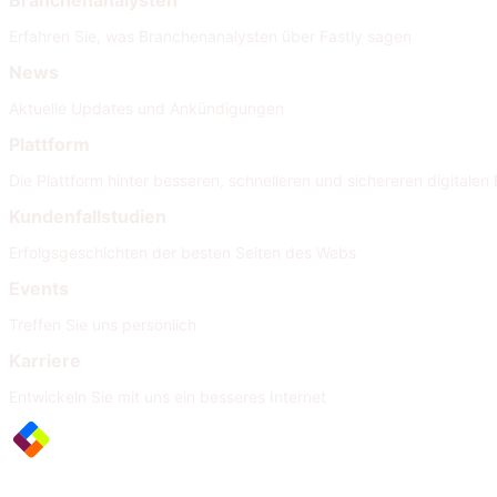
Branchenanalysten
Erfahren Sie, was Branchenanalysten über Fastly sagen
News
Aktuelle Updates und Ankündigungen
Plattform
Die Plattform hinter besseren, schnelleren und sichereren digitalen 
Kundenfallstudien
Erfolgsgeschichten der besten Seiten des Webs
Events
Treffen Sie uns persönlich
Karriere
Entwickeln Sie mit uns ein besseres Internet