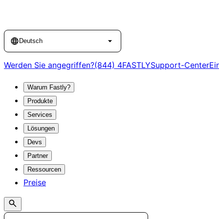
Language
Deutsch
Werden Sie angegriffen?
(844) 4FASTLY
Support-Center
Ei
Warum Fastly?
Produkte
Services
Lösungen
Devs
Partner
Ressourcen
Preise
Search