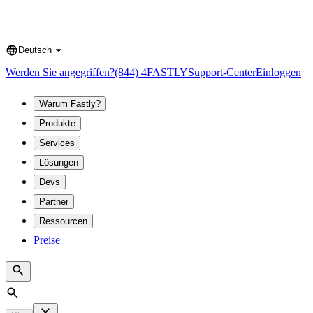
Deutsch
Language
Werden Sie angegriffen?
(844) 4FASTLY
Support-Center
Einloggen
Warum Fastly?
Produkte
Services
Lösungen
Devs
Partner
Ressourcen
Preise
Search