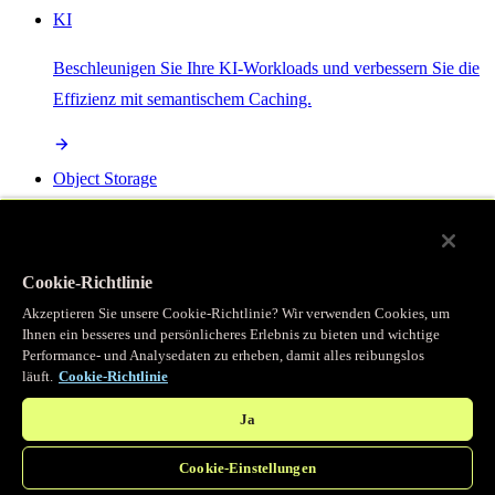
KI
Beschleunigen Sie Ihre KI-Workloads und verbessern Sie die
Effizienz mit semantischem Caching.
Object Storage
Get direct access to large files at the edge with zero egress
fees
Cookie-Richtlinie
Akzeptieren Sie unsere Cookie-Richtlinie? Wir verwenden Cookies, um
Ihnen ein besseres und persönlicheres Erlebnis zu bieten und wichtige
Programmierbarer Cache
Performance- und Analysedaten zu erheben, damit alles reibungslos
läuft.
Cookie-Richtlinie
Erhalten Sie vollständigen programmatischen Zugriff auf das
legendäre Caching, das unser CDN antreibt.
Ja
Cookie-Einstellungen