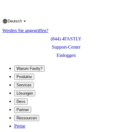
Deutsch
Language
Werden Sie angegriffen?
(844) 4FASTLY
Support-Center
Einloggen
Warum Fastly?
Produkte
Services
Lösungen
Devs
Partner
Ressourcen
Preise