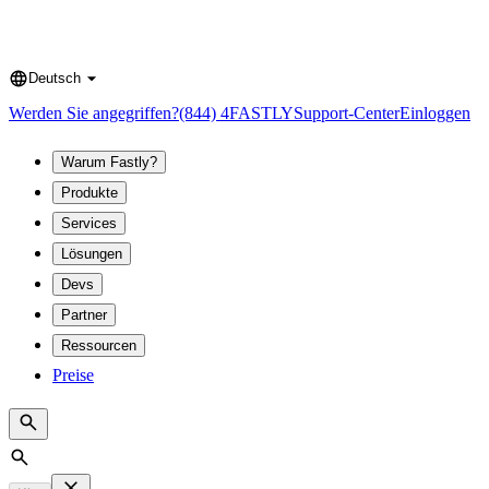
Deutsch
Language
Werden Sie angegriffen?
(844) 4FASTLY
Support-Center
Einloggen
Warum Fastly?
Produkte
Services
Lösungen
Devs
Partner
Ressourcen
Preise
Search