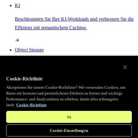
KI
Beschleunigen Sie Ihre KI-Workloads und verbessern Sie die
Effizienz mit semantischem Caching.
Object Storage
Get direct access to large files at the edge with zero egress
fees
Cookie-Richtlinie
Akzeptieren Sie unsere Cookie-Richtlinie? Wir verwenden Cookies, um
Ihnen ein besseres und persönlicheres Erlebnis zu bieten und wichtige
Programmierbarer Cache
Performance- und Analysedaten zu erheben, damit alles reibungslos
läuft.
Cookie-Richtlinie
Erhalten Sie vollständigen programmatischen Zugriff auf das
legendäre Caching, das unser CDN antreibt.
Ja
Cookie-Einstellungen