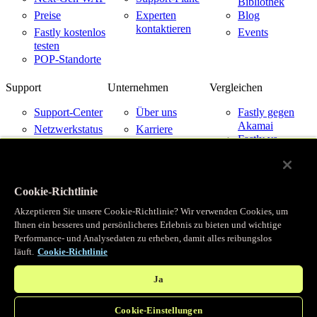
Bibliothek
Preise
Experten
Blog
kontaktieren
Fastly kostenlos
Events
testen
POP-Standorte
Support
Unternehmen
Vergleichen
Support-Center
Über uns
Fastly gegen
Akamai
Netzwerkstatus
Karriere
Fastly vs.
Kontakt
Kundenfallstudien
Cloudflare
aufnehmen
Partner
Fastly vs.
Imperva
News
Cookie-Richtlinie
Fastly mit
Investor
Cloud-
Relations
Akzeptieren Sie unsere Cookie-Richtlinie? Wir verwenden Cookies, um
Anbietern
Vertrauen
Ihnen ein besseres und persönlicheres Erlebnis zu bieten und wichtige
Performance- und Analysedaten zu erheben, damit alles reibungslos
läuft.
Cookie-Richtlinie
© Fastly 2026
X
LinkedIn
Geschäftsbedingungen
Ja
Instagram
Datenschutzrichtlinie
YouTube
Nutzungsbedingungen
Cookie-Einstellungen