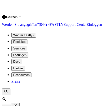
Deutsch
Language
Werden Sie angegriffen?
(844) 4FASTLY
Support-Center
Einloggen
Warum Fastly?
Produkte
Services
Lösungen
Devs
Partner
Ressourcen
Preise
Search