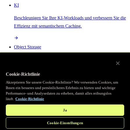
KI
Beschleunigen Sie Ihre KI-Workloads und verbessern Sie die
Effizienz mit semantischem Caching.
Object Storage
Get direct access to large files at the edge with zero egress
fees
Cookie-Richtlinie
Akzeptieren Sie unsere Cookie-Richtlinie? Wir verwenden Cookies, um
Ihnen ein besseres und persönlicheres Erlebnis zu bieten und wichtige
Programmierbarer Cache
Performance- und Analysedaten zu erheben, damit alles reibungslos
läuft.
Cookie-Richtlinie
Erhalten Sie vollständigen programmatischen Zugriff auf das
legendäre Caching, das unser CDN antreibt.
Ja
Cookie-Einstellungen