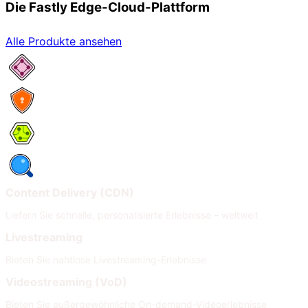
Die Fastly Edge-Cloud-Plattform
Alle Produkte ansehen
Netzwerkservices
Security
Compute
Observability
Content Delivery (CDN)
Liefern Sie schnelle, personalisierte Erlebnisse – weltweit
Livestreaming
Bieten Sie nahtlose Livestreaming-Erlebnisse
Videostreaming (VoD)
Bieten Sie außergewöhnliche On-demand-Videoerlebnisse