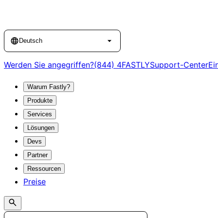
Language
Deutsch
Werden Sie angegriffen?
(844) 4FASTLY
Support-Center
Ei
Warum Fastly?
Produkte
Services
Lösungen
Devs
Partner
Ressourcen
Preise
Search