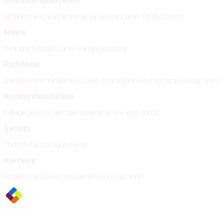
Branchenanalysten
Erfahren Sie, was Branchenanalysten über Fastly sagen
News
Aktuelle Updates und Ankündigungen
Plattform
Die Plattform hinter besseren, schnelleren und sichereren digitalen 
Kundenfallstudien
Erfolgsgeschichten der besten Seiten des Webs
Events
Treffen Sie uns persönlich
Karriere
Entwickeln Sie mit uns ein besseres Internet