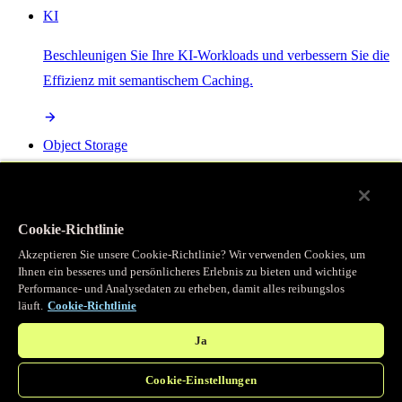
KI
Beschleunigen Sie Ihre KI-Workloads und verbessern Sie die
Effizienz mit semantischem Caching.
Object Storage
Get direct access to large files at the edge with zero egress
fees
Cookie-Richtlinie
Akzeptieren Sie unsere Cookie-Richtlinie? Wir verwenden Cookies, um
Ihnen ein besseres und persönlicheres Erlebnis zu bieten und wichtige
Programmierbarer Cache
Performance- und Analysedaten zu erheben, damit alles reibungslos
läuft.
Cookie-Richtlinie
Erhalten Sie vollständigen programmatischen Zugriff auf das
legendäre Caching, das unser CDN antreibt.
Ja
Cookie-Einstellungen