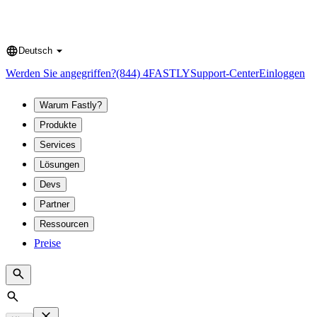
Deutsch
Language
Werden Sie angegriffen?
(844) 4FASTLY
Support-Center
Einloggen
Warum Fastly?
Produkte
Services
Lösungen
Devs
Partner
Ressourcen
Preise
Search