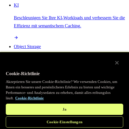
KI
Beschleunigen Sie Ihre KI-Workloads und verbessern Sie die
Effizienz mit semantischem Caching.
Object Storage
Get direct access to large files at the edge with zero egress
fees
Cookie-Richtlinie
Akzeptieren Sie unsere Cookie-Richtlinie? Wir verwenden Cookies, um
Ihnen ein besseres und persönlicheres Erlebnis zu bieten und wichtige
Programmierbarer Cache
Performance- und Analysedaten zu erheben, damit alles reibungslos
läuft.
Cookie-Richtlinie
Erhalten Sie vollständigen programmatischen Zugriff auf das
legendäre Caching, das unser CDN antreibt.
Ja
Cookie-Einstellungen