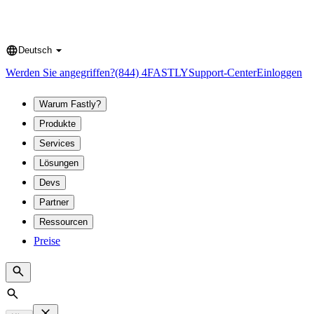
Deutsch
Language
Werden Sie angegriffen?
(844) 4FASTLY
Support-Center
Einloggen
Warum Fastly?
Produkte
Services
Lösungen
Devs
Partner
Ressourcen
Preise
Search