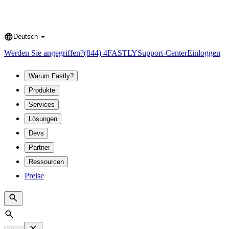
Deutsch
Language
Werden Sie angegriffen?
(844) 4FASTLY
Support-Center
Einloggen
Warum Fastly?
Produkte
Services
Lösungen
Devs
Partner
Ressourcen
Preise
Search