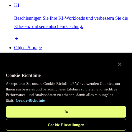
KI
Beschleunigen Sie Ihre KI-Workloads und verbessern Sie die
Effizienz mit semantischem Caching.
Object Storage
Get direct access to large files at the edge with zero egress
fees
Cookie-Richtlinie
Akzeptieren Sie unsere Cookie-Richtlinie? Wir verwenden Cookies, um
Ihnen ein besseres und persönlicheres Erlebnis zu bieten und wichtige
Programmierbarer Cache
Performance- und Analysedaten zu erheben, damit alles reibungslos
läuft.
Cookie-Richtlinie
Erhalten Sie vollständigen programmatischen Zugriff auf das
legendäre Caching, das unser CDN antreibt.
Ja
Cookie-Einstellungen