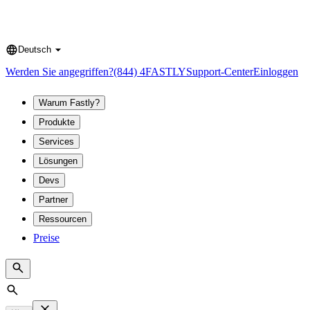
Deutsch
Language
Werden Sie angegriffen?
(844) 4FASTLY
Support-Center
Einloggen
Warum Fastly?
Produkte
Services
Lösungen
Devs
Partner
Ressourcen
Preise
Search