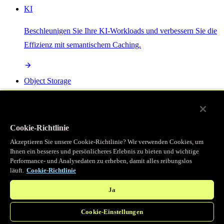
KI
Beschleunigen Sie Ihre KI-Workloads und verbessern Sie die
Effizienz mit semantischem Caching.
Object Storage
Get direct access to large files at the edge with zero egress
fees
Cookie-Richtlinie
Akzeptieren Sie unsere Cookie-Richtlinie? Wir verwenden Cookies, um
Ihnen ein besseres und persönlicheres Erlebnis zu bieten und wichtige
Programmierbarer Cache
Performance- und Analysedaten zu erheben, damit alles reibungslos
läuft.
Cookie-Richtlinie
Erhalten Sie vollständigen programmatischen Zugriff auf das
legendäre Caching, das unser CDN antreibt.
Ja
Cookie-Einstellungen