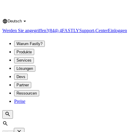
Deutsch
Language
Werden Sie angegriffen?
(844) 4FASTLY
Support-Center
Einloggen
Warum Fastly?
Produkte
Services
Lösungen
Devs
Partner
Ressourcen
Preise
Search