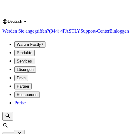
Deutsch
Language
Werden Sie angegriffen?
(844) 4FASTLY
Support-Center
Einloggen
Warum Fastly?
Produkte
Services
Lösungen
Devs
Partner
Ressourcen
Preise
Search