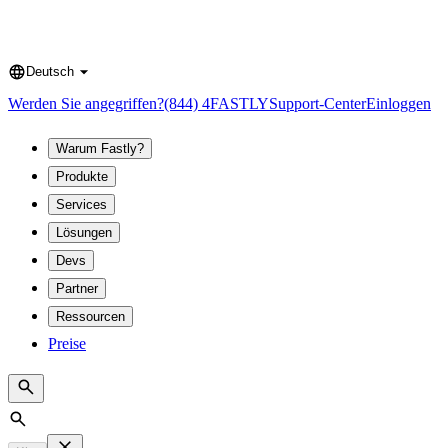
Deutsch
Language
Werden Sie angegriffen?
(844) 4FASTLY
Support-Center
Einloggen
Warum Fastly?
Produkte
Services
Lösungen
Devs
Partner
Ressourcen
Preise
Search