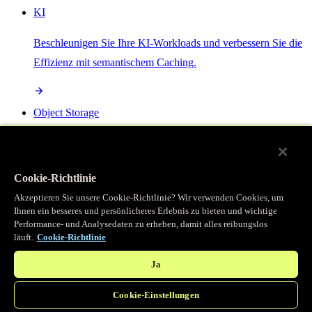
KI
Beschleunigen Sie Ihre KI-Workloads und verbessern Sie die
Effizienz mit semantischem Caching.
Object Storage
Get direct access to large files at the edge with zero egress
fees
Cookie-Richtlinie
Akzeptieren Sie unsere Cookie-Richtlinie? Wir verwenden Cookies, um
Ihnen ein besseres und persönlicheres Erlebnis zu bieten und wichtige
Programmierbarer Cache
Performance- und Analysedaten zu erheben, damit alles reibungslos
läuft.
Cookie-Richtlinie
Erhalten Sie vollständigen programmatischen Zugriff auf das
legendäre Caching, das unser CDN antreibt.
Ja
Cookie-Einstellungen