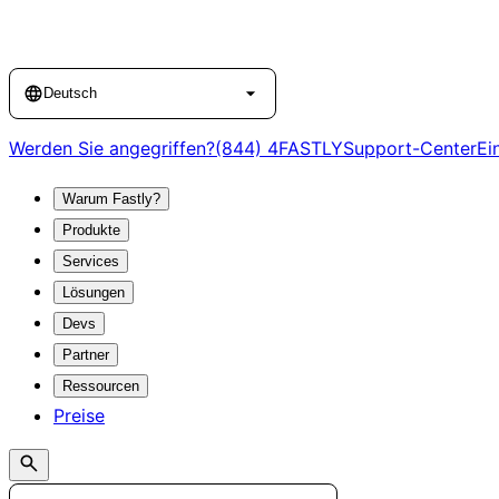
Language
Deutsch
Werden Sie angegriffen?
(844) 4FASTLY
Support-Center
Ei
Warum Fastly?
Produkte
Services
Lösungen
Devs
Partner
Ressourcen
Preise
Search