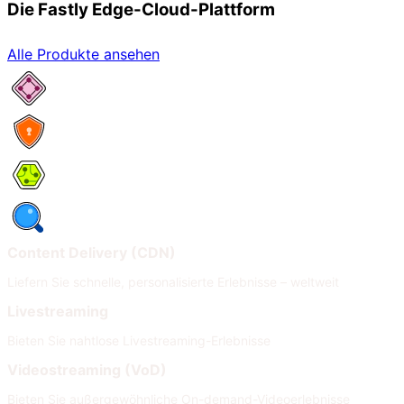
Die Fastly Edge-Cloud-Plattform
Alle Produkte ansehen
Netzwerkservices
Security
Compute
Observability
Content Delivery (CDN)
Liefern Sie schnelle, personalisierte Erlebnisse – weltweit
Livestreaming
Bieten Sie nahtlose Livestreaming-Erlebnisse
Videostreaming (VoD)
Bieten Sie außergewöhnliche On-demand-Videoerlebnisse