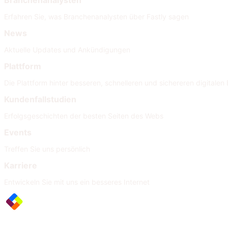
Branchenanalysten
Erfahren Sie, was Branchenanalysten über Fastly sagen
News
Aktuelle Updates und Ankündigungen
Plattform
Die Plattform hinter besseren, schnelleren und sichereren digitalen 
Kundenfallstudien
Erfolgsgeschichten der besten Seiten des Webs
Events
Treffen Sie uns persönlich
Karriere
Entwickeln Sie mit uns ein besseres Internet