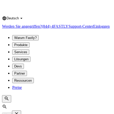
Deutsch
Language
Werden Sie angegriffen?
(844) 4FASTLY
Support-Center
Einloggen
Warum Fastly?
Produkte
Services
Lösungen
Devs
Partner
Ressourcen
Preise
Search