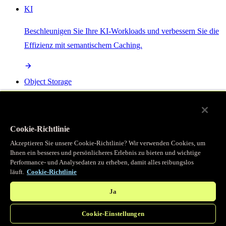
KI
Beschleunigen Sie Ihre KI-Workloads und verbessern Sie die
Effizienz mit semantischem Caching.
Object Storage
Get direct access to large files at the edge with zero egress
fees
Cookie-Richtlinie
Akzeptieren Sie unsere Cookie-Richtlinie? Wir verwenden Cookies, um
Ihnen ein besseres und persönlicheres Erlebnis zu bieten und wichtige
Programmierbarer Cache
Performance- und Analysedaten zu erheben, damit alles reibungslos
läuft.
Cookie-Richtlinie
Erhalten Sie vollständigen programmatischen Zugriff auf das
legendäre Caching, das unser CDN antreibt.
Ja
Cookie-Einstellungen