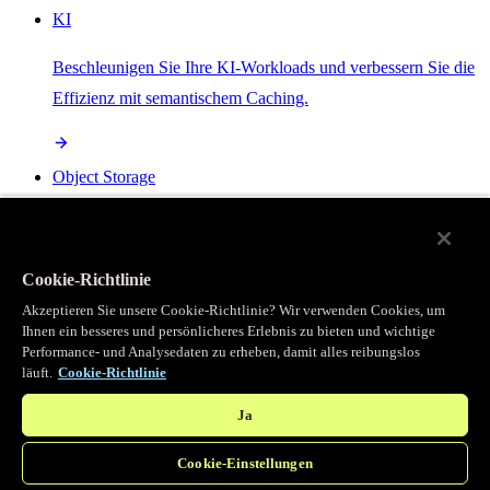
KI
Beschleunigen Sie Ihre KI-Workloads und verbessern Sie die
Effizienz mit semantischem Caching.
Object Storage
Get direct access to large files at the edge with zero egress
fees
Cookie-Richtlinie
Akzeptieren Sie unsere Cookie-Richtlinie? Wir verwenden Cookies, um
Ihnen ein besseres und persönlicheres Erlebnis zu bieten und wichtige
Programmierbarer Cache
Performance- und Analysedaten zu erheben, damit alles reibungslos
läuft.
Cookie-Richtlinie
Erhalten Sie vollständigen programmatischen Zugriff auf das
legendäre Caching, das unser CDN antreibt.
Ja
Cookie-Einstellungen