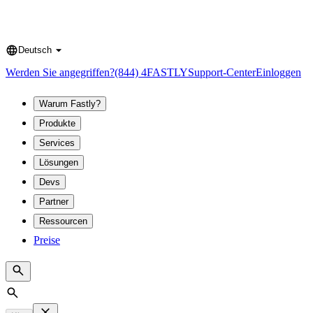
Deutsch
Language
Werden Sie angegriffen?
(844) 4FASTLY
Support-Center
Einloggen
Warum Fastly?
Produkte
Services
Lösungen
Devs
Partner
Ressourcen
Preise
Search