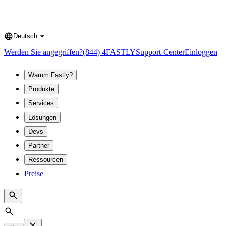
Deutsch
Language
Werden Sie angegriffen?
(844) 4FASTLY
Support-Center
Einloggen
Warum Fastly?
Produkte
Services
Lösungen
Devs
Partner
Ressourcen
Preise
Search