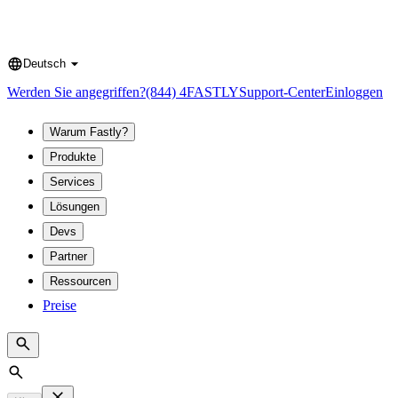
Deutsch
Language
Werden Sie angegriffen?
(844) 4FASTLY
Support-Center
Einloggen
Warum Fastly?
Produkte
Services
Lösungen
Devs
Partner
Ressourcen
Preise
Search