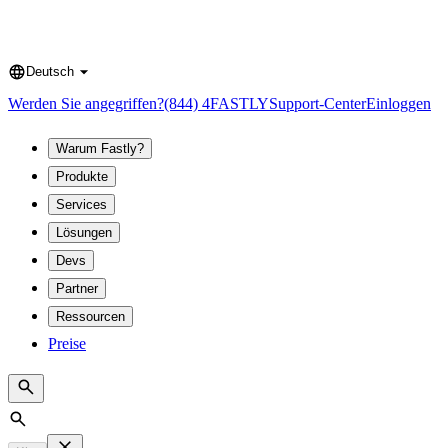
Deutsch
Language
Werden Sie angegriffen?
(844) 4FASTLY
Support-Center
Einloggen
Warum Fastly?
Produkte
Services
Lösungen
Devs
Partner
Ressourcen
Preise
Search