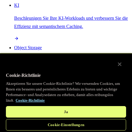
KI
Beschleunigen Sie Ihre KI-Workloads und verbessern Sie die
Effizienz mit semantischem Caching.
Object Storage
Get direct access to large files at the edge with zero egress
fees
Cookie-Richtlinie
Akzeptieren Sie unsere Cookie-Richtlinie? Wir verwenden Cookies, um
Ihnen ein besseres und persönlicheres Erlebnis zu bieten und wichtige
Programmierbarer Cache
Performance- und Analysedaten zu erheben, damit alles reibungslos
läuft.
Cookie-Richtlinie
Erhalten Sie vollständigen programmatischen Zugriff auf das
legendäre Caching, das unser CDN antreibt.
Ja
Cookie-Einstellungen