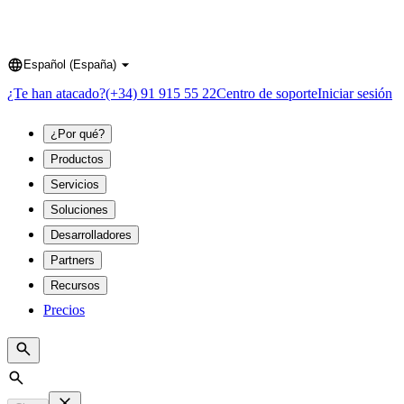
Español (España)
Language
¿Te han atacado?
(+34) 91 915 55 22
Centro de soporte
Iniciar sesión
¿Por qué?
Productos
Servicios
Soluciones
Desarrolladores
Partners
Recursos
Precios
Search