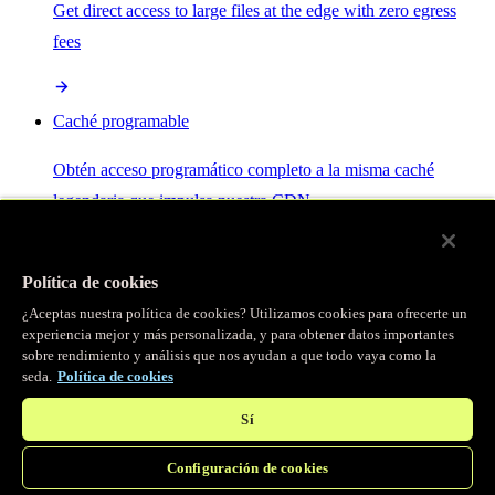
Get direct access to large files at the edge with zero egress
fees
Caché programable
Obtén acceso programático completo a la misma caché
legendaria que impulsa nuestra CDN.
Servidor MCP
Política de cookies
¿Aceptas nuestra política de cookies? Utilizamos cookies para ofrecerte un
Control por IA para tus servicios Fastly.
experiencia mejor y más personalizada, y para obtener datos importantes
sobre rendimiento y análisis que nos ayudan a que todo vaya como la
seda.
Política de cookies
Sí
Configuración de cookies
/
Productos