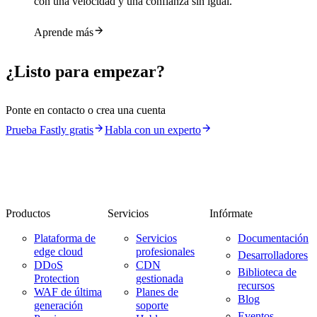
con una velocidad y una confianza sin igual.
Aprende más
¿Listo para empezar?
Ponte en contacto o crea una cuenta
Prueba Fastly gratis
Habla con un experto
Productos
Servicios
Infórmate
Plataforma de
Servicios
Documentación
edge cloud
profesionales
Desarrolladores
DDoS
CDN
Biblioteca de
Protection
gestionada
recursos
WAF de última
Planes de
Blog
generación
soporte
Eventos